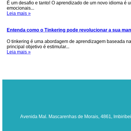
É um desafio e tanto! O aprendizado de um novo idioma é u
emocionais...
Leia mais »
Entenda como o Tinkering pode revolucionar a sua man
O tinkering é uma abordagem de aprendizagem baseada na ex
principal objetivo é estimular...
Leia mais »
Avenida Mal. Mascarenhas de Morais, 4861, Imbiribe