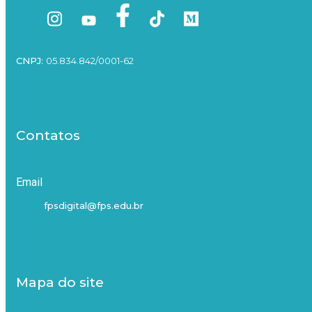
CNPJ:
05.834.842/0001-62
Contatos
Email
fpsdigital@fps.edu.br
Mapa do site