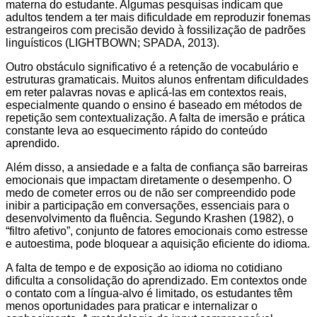
materna do estudante. Algumas pesquisas indicam que
adultos tendem a ter mais dificuldade em reproduzir fonemas
estrangeiros com precisão devido à fossilização de padrões
linguísticos (LIGHTBOWN; SPADA, 2013).
Outro obstáculo significativo é a retenção de vocabulário e
estruturas gramaticais. Muitos alunos enfrentam dificuldades
em reter palavras novas e aplicá-las em contextos reais,
especialmente quando o ensino é baseado em métodos de
repetição sem contextualização. A falta de imersão e prática
constante leva ao esquecimento rápido do conteúdo
aprendido.
Além disso, a ansiedade e a falta de confiança são barreiras
emocionais que impactam diretamente o desempenho. O
medo de cometer erros ou de não ser compreendido pode
inibir a participação em conversações, essenciais para o
desenvolvimento da fluência. Segundo Krashen (1982), o
“filtro afetivo”, conjunto de fatores emocionais como estresse
e autoestima, pode bloquear a aquisição eficiente do idioma.
A falta de tempo e de exposição ao idioma no cotidiano
dificulta a consolidação do aprendizado. Em contextos onde
o contato com a língua-alvo é limitado, os estudantes têm
menos oportunidades para praticar e internalizar o