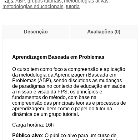
Tags:
ABP
,
grupos tutoriais
,
metodologias ativas
,
quantidade
metodologias educacionais
,
tutoria
Descrição
Avaliações (0)
Aprendizagem Baseada em Problemas
O curso tem como foco a compreensão e aplicação
da metodologia da Aprendizagem Baseada em
Problemas (ABP), sendo discutidas as mudanças
de paradigmas no contexto de educação em saúde,
a missão e visão da FPS, os princípios e
fundamentos do método, com base na
compreensão das principais teorias e processos de
aprendizagem, bem como o papel do tutor na
dinâmica de um grupo tutorial.
Carga horária: 16h
Público-alvo:
O público-alvo para um curso de