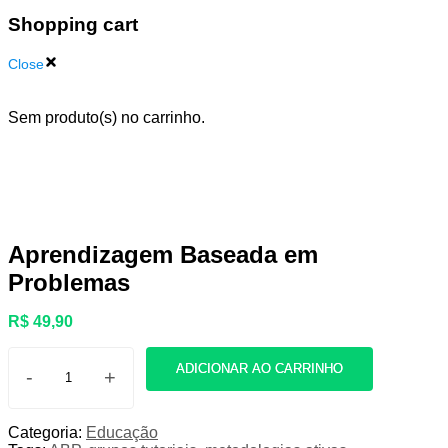
Shopping cart
Close
Sem produto(s) no carrinho.
Aprendizagem Baseada em
Problemas
R$
49,90
ADICIONAR AO CARRINHO
-
+
Aprendizagem
Baseada
em
Categoria:
Educação
Problemas