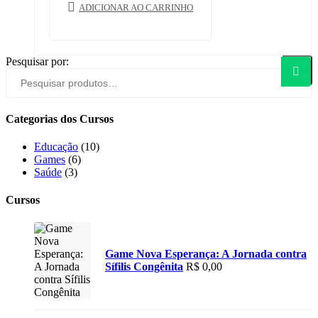
ADICIONAR AO CARRINHO
Pesquisar por:
Pesqui
Categorias dos Cursos
Educação
(10)
Games
(6)
Saúde
(3)
Cursos
Game Nova Esperança: A Jornada contra
Sífilis Congênita
R$
0,00