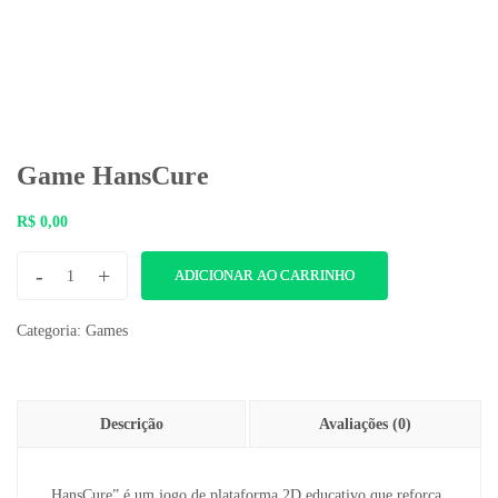
Game HansCure
R$
0,00
-
+
ADICIONAR AO CARRINHO
Categoria:
Games
Descrição
Avaliações (0)
HansCure” é um jogo de plataforma 2D educativo que reforça